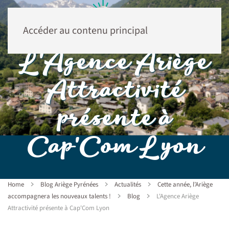
Accéder au contenu principal
L'Agence Ariège
Attractivité
présente à
Cap'Com Lyon
Home
Blog Ariège Pyrénées
Actualités
Cette année, l’Ariège
accompagnera les nouveaux talents !
Blog
L'Agence Ariège
Attractivité présente à Cap'Com Lyon