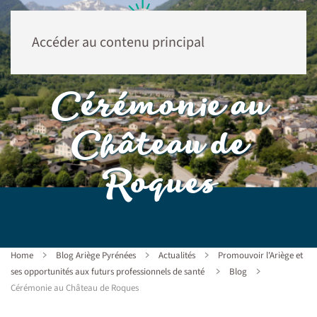
Accéder au contenu principal
Cérémonie au
Château de
Roques
Home
Blog Ariège Pyrénées
Actualités
Promouvoir l'Ariège et
ses opportunités aux futurs professionnels de santé
Blog
Cérémonie au Château de Roques