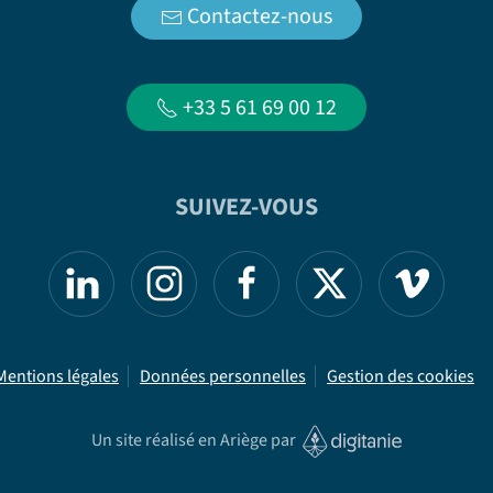
Contactez-nous
+33 5 61 69 00 12
SUIVEZ-VOUS
Mentions légales
Données personnelles
Gestion des cookies
Un site réalisé en Ariège par