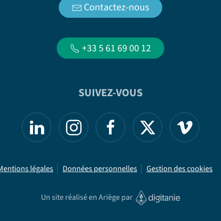
Contactez-nous
+33 5 61 69 00 12
SUIVEZ-VOUS
Mentions légales
Données personnelles
Gestion des cookies
Un site réalisé en Ariège par