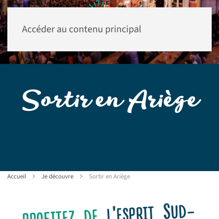
Accéder au contenu principal
Sortir en Ariège
Accueil
Je découvre
Sortir en Ariège
l'esprit Sud-
profitez de